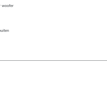
r woofer
buiten