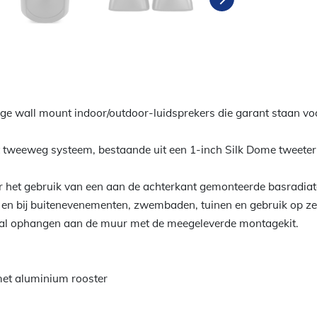
ige wall mount indoor/outdoor-luidsprekers die garant staan v
it tweeweg systeem, bestaande uit een 1-inch Silk Dome tweete
r het gebruik van een aan de achterkant gemonteerde basradiat
n en bij buitenevenementen, zwembaden, tuinen en gebruik op ze
icaal ophangen aan de muur met de meegeleverde montagekit.
met aluminium rooster