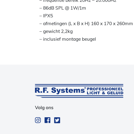
– frequentie bereik 20Hz – 20.000Hz
– 86dB SPL @ 1W/1m
– IPX5
– afmetingen (L x B x H) 160 x 170 x 260mm
– gewicht 2,2kg
– inclusief montage beugel
Volg ons