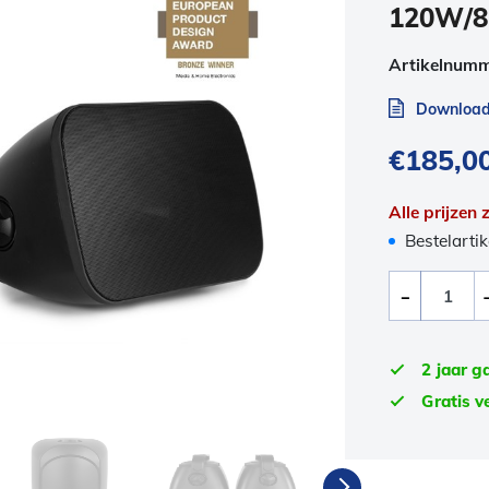
120W/8
Artikelnum
Download 
€
185,0
Alle prijzen
Bestelartik
2 jaar g
Gratis v