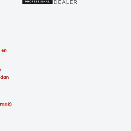
 en
e
 dan
praak)