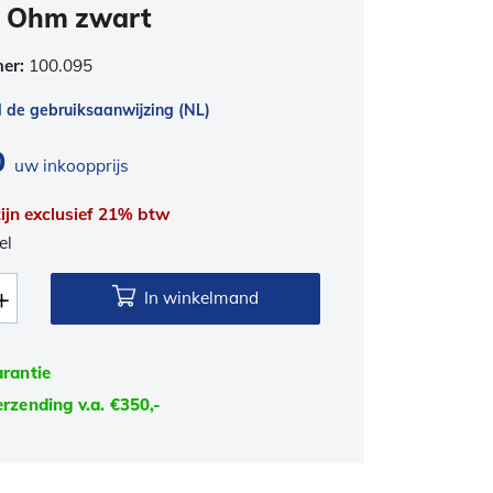
 Ohm zwart
mer:
100.095
de gebruiksaanwijzing (NL)
0
uw inkoopprijs
 zijn exclusief 21% btw
el
In winkelmand
arantie
erzending v.a. €350,-