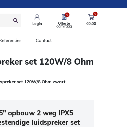
0
0
Login
Offerte
€
0,00
aanvraag
Referenties
Contact
preker set 120W/8 Ohm
dspreker set 120W/8 Ohm zwart
5″ opbouw 2 weg IPX5
stendige luidspreker set