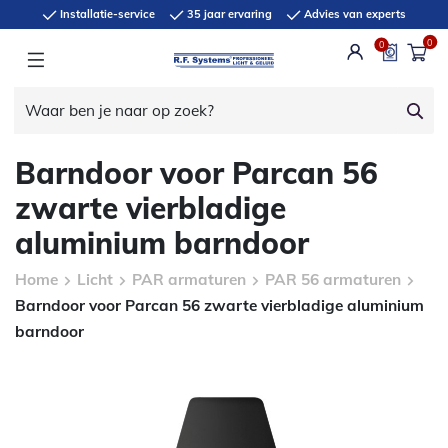
Installatie-service
35 jaar ervaring
Advies van experts
0
0
Barndoor voor Parcan 56
zwarte vierbladige
aluminium barndoor
Home
Licht
PAR armaturen
PAR 56 armaturen
Barndoor voor Parcan 56 zwarte vierbladige aluminium
barndoor