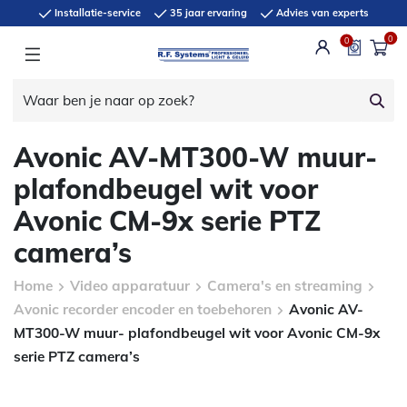
Installatie-service
35 jaar ervaring
Advies van experts
0
0
Avonic AV-MT300-W muur-
plafondbeugel wit voor
Avonic CM-9x serie PTZ
camera’s
Home
Video apparatuur
Camera's en streaming
Avonic recorder encoder en toebehoren
Avonic AV-
MT300-W muur- plafondbeugel wit voor Avonic CM-9x
serie PTZ camera’s