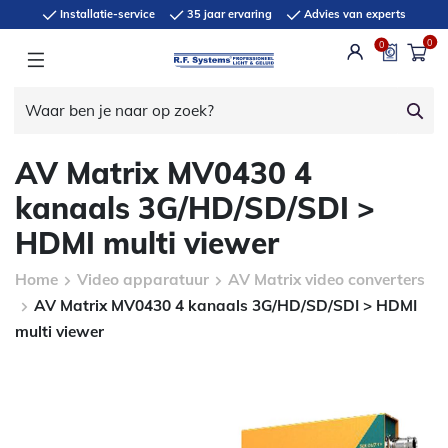
Installatie-service
35 jaar ervaring
Advies van experts
0
0
AV Matrix MV0430 4
kanaals 3G/HD/SD/SDI >
HDMI multi viewer
Home
Video apparatuur
AV Matrix video converters
AV Matrix MV0430 4 kanaals 3G/HD/SD/SDI > HDMI
multi viewer