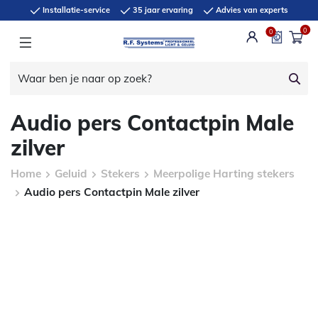
Installatie-service
35 jaar ervaring
Advies van experts
0
0
Audio pers Contactpin Male
zilver
Home
Geluid
Stekers
Meerpolige Harting stekers
Audio pers Contactpin Male zilver