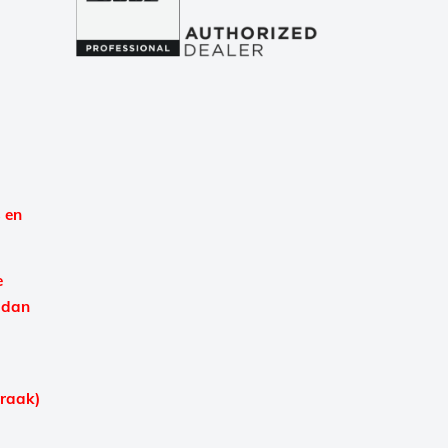
 en
e
 dan
praak)