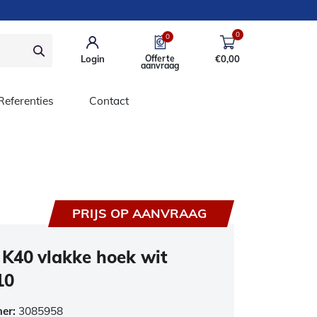
0
0
Login
Offerte
€
0,00
aanvraag
Referenties
Contact
PRIJS OP AANVRAAG
K40 vlakke hoek wit
10
mer:
3085958