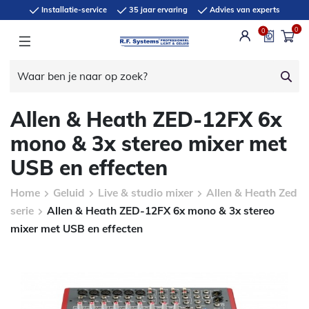
Installatie-service
35 jaar ervaring
Advies van experts
0
0
Allen & Heath ZED-12FX 6x
mono & 3x stereo mixer met
USB en effecten
Home
Geluid
Live & studio mixer
Allen & Heath Zed
serie
Allen & Heath ZED-12FX 6x mono & 3x stereo
mixer met USB en effecten