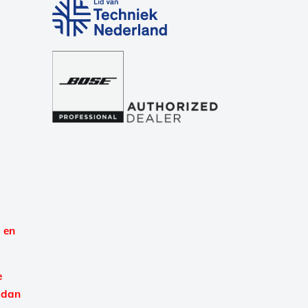
 en
e
 dan