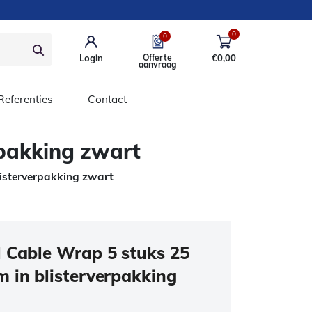
0
0
Login
Offerte
€
0,00
aanvraag
Referenties
Contact
rpakking zwart
isterverpakking zwart
 Cable Wrap 5 stuks 25
 in blisterverpakking