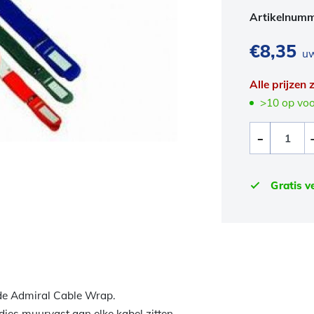
Artikelnum
€
8,35
uw
Alle prijzen
>10 op vo
Gratis v
de Admiral Cable Wrap.
jes muurvast aan elke kabel zitten.