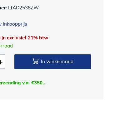
mer:
LTAD2538ZW
 inkoopprijs
 zijn exclusief 21% btw
orraad
In winkelmand
erzending v.a. €350,-