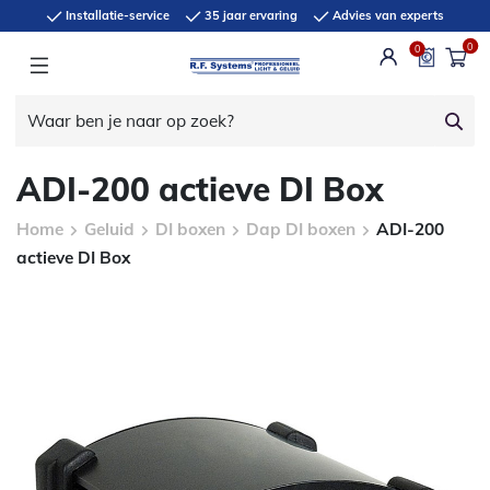
Installatie-service
35 jaar ervaring
Advies van experts
0
0
ADI-200 actieve DI Box
Home
Geluid
DI boxen
Dap DI boxen
ADI-200
actieve DI Box