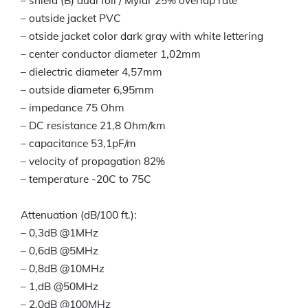
– shield (B) dual foil / Mylar 25% overlap rate
– outside jacket PVC
– otside jacket color dark gray with white lettering
– center conductor diameter 1,02mm
– dielectric diameter 4,57mm
– outside diameter 6,95mm
– impedance 75 Ohm
– DC resistance 21,8 Ohm/km
– capacitance 53,1pF/m
– velocity of propagation 82%
– temperature -20C to 75C
Attenuation (dB/100 ft.):
– 0,3dB @1MHz
– 0,6dB @5MHz
– 0,8dB @10MHz
– 1,dB @50MHz
– 2,0dB @100MHz