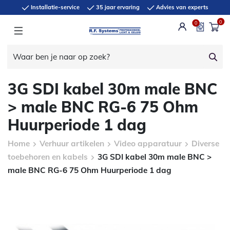
Installatie-service
35 jaar ervaring
Advies van experts
0
0
3G SDI kabel 30m male BNC
> male BNC RG-6 75 Ohm
Huurperiode 1 dag
Home
Verhuur artikelen
Video apparatuur
Diverse
toebehoren en kabels
3G SDI kabel 30m male BNC >
male BNC RG-6 75 Ohm Huurperiode 1 dag