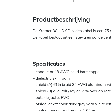
Productbeschrijving
De Kramer 3G HD SDI video kabel is een 75 
De kabel bestaat uit een stevig en solide c
Specificaties
– conductor 18 AWG solid bare copper
– dielectric skin foam
– shield (A) 61% braid 34 AWG aluminum wi
– shield (B) dual foil / Mylar 25% overlap rate
– outside jacket PVC
– otside jacket color dark gray with white let
– center conductor diameter 1,02mm