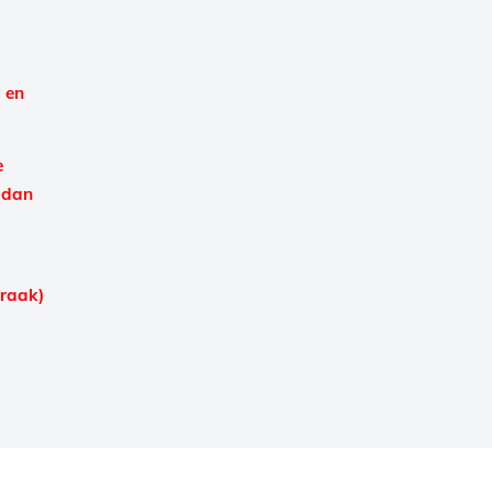
 en
e
 dan
praak)