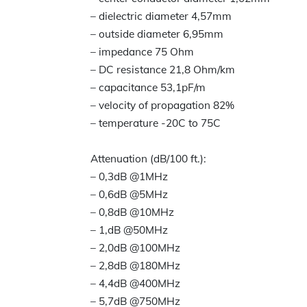
– dielectric diameter 4,57mm
– outside diameter 6,95mm
– impedance 75 Ohm
– DC resistance 21,8 Ohm/km
– capacitance 53,1pF/m
– velocity of propagation 82%
– temperature -20C to 75C
Attenuation (dB/100 ft.):
– 0,3dB @1MHz
– 0,6dB @5MHz
– 0,8dB @10MHz
– 1,dB @50MHz
– 2,0dB @100MHz
– 2,8dB @180MHz
– 4,4dB @400MHz
– 5,7dB @750MHz