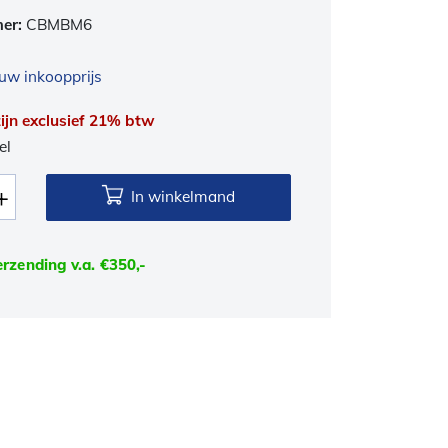
mer:
CBMBM6
uw inkoopprijs
 zijn exclusief 21% btw
el
In winkelmand
erzending v.a. €350,-