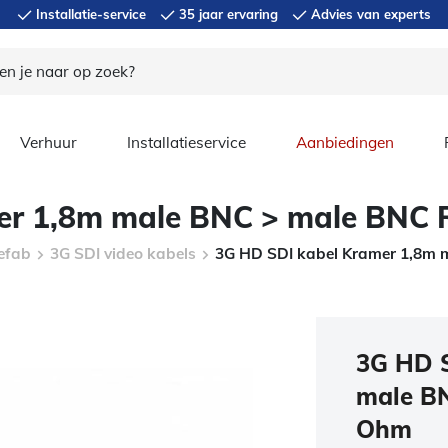
Installatie-service
35 jaar ervaring
Advies van experts
Verhuur
Installatieservice
Aanbiedingen
er 1,8m male BNC > male BNC
efab
3G SDI video kabels
3G HD SDI kabel Kramer 1,8m
3G HD S
male B
Ohm