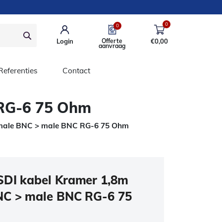
0
0
Login
Offerte
€
0,00
aanvraag
Referenties
Contact
 RG-6 75 Ohm
 male BNC > male BNC RG-6 75 Ohm
DI kabel Kramer 1,8m
NC > male BNC RG-6 75