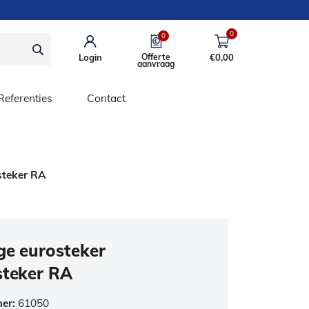
0
0
Login
Offerte
€
0,00
aanvraag
Referenties
Contact
steker RA
ge eurosteker
steker RA
mer:
61050