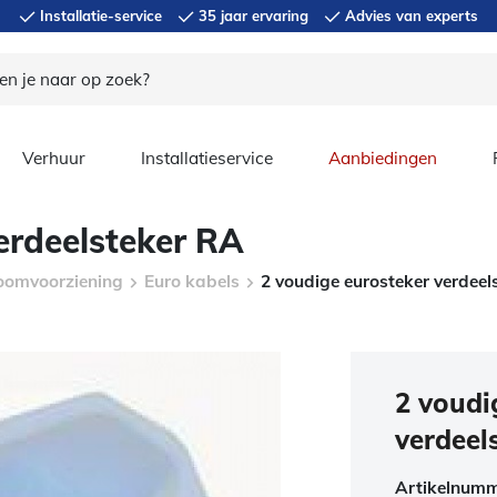
Installatie-service
35 jaar ervaring
Advies van experts
Verhuur
Installatieservice
Aanbiedingen
erdeelsteker RA
oomvoorziening
Euro kabels
2 voudige eurosteker verdeel
2 voudi
verdeel
Artikelnum