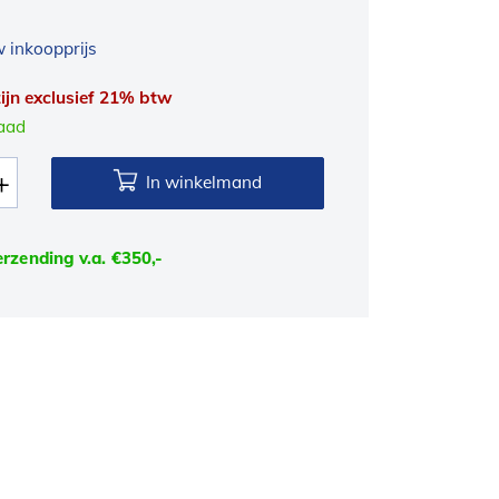
 inkoopprijs
 zijn exclusief 21% btw
raad
In winkelmand
erzending v.a. €350,-