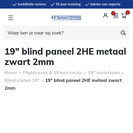
Installatie-service
35 jaar ervaring
Advies van experts
0
0
19″ blind paneel 2HE metaal
zwart 2mm
Home
Flightcases & 19 inch racks
19" materialen
Blind platen 19"
19″ blind paneel 2HE metaal zwart
2mm