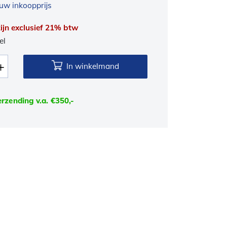
uw inkoopprijs
 zijn exclusief 21% btw
el
In winkelmand
erzending v.a. €350,-