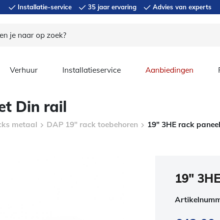
Installatie-service
35 jaar ervaring
Advies van experts
Verhuur
Installatieservice
Aanbiedingen
t Din rail
cks metaal
DAP 19" rack toebehoren
19″ 3HE rack paneel
19″ 3HE
Artikelnum