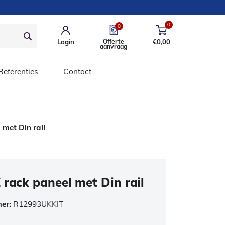
0
0
Login
Offerte
€
0,00
aanvraag
Referenties
Contact
 met Din rail
 rack paneel met Din rail
mer:
R12993UKKIT