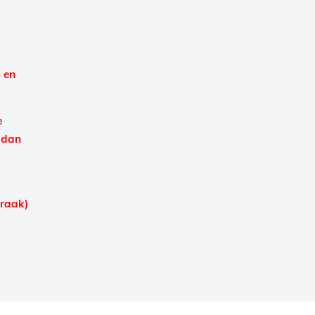
 en
e
 dan
praak)